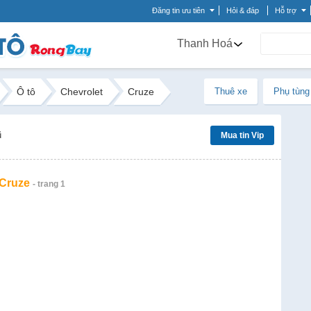
Đăng tin ưu tiên
Hỏi & đáp
Hỗ trợ
Thanh Hoá
Ô tô
Chevrolet
Cruze
Thuê xe
Phụ tùng
ũ
Mua tin Vip
 Cruze
- trang 1