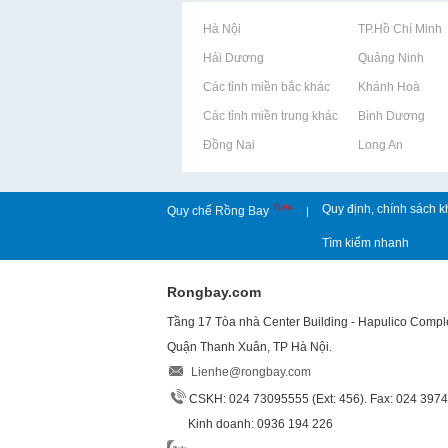
Rao vặt tại Hà Nội
Rao vặt tại TP.Hồ Chí Minh
Rao vặt tại Hải Dương
Rao vặt tại Quảng Ninh
Rao vặt tại Các tỉnh miền bắc khác
Rao vặt tại Khánh Hoà
Rao vặt tại Các tỉnh miền trung khác
Rao vặt tại Bình Dương
Rao vặt tại Đồng Nai
Rao vặt tại Long An
New
Quy định, chính sách k
Quy chế Rồng Bay
|
Tìm kiếm nhanh
Rongbay.com
Tầng 17 Tòa nhà Center Building - Hapulico Comp
Quận Thanh Xuân, TP Hà Nội.
Lienhe@rongbay.com
CSKH: 024 73095555 (Ext: 456). Fax: 024 397
Kinh doanh: 0936 194 226