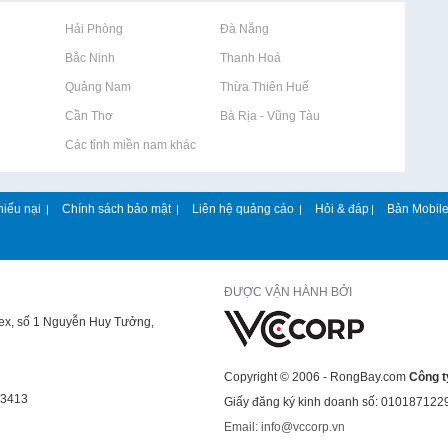
Rao vặt tại Hải Phòng
Rao vặt tại Đà Nẵng
Rao vặt tại Bắc Ninh
Rao vặt tại Thanh Hoá
Rao vặt tại Quảng Nam
Rao vặt tại Thừa Thiên Huế
Rao vặt tại Cần Thơ
Rao vặt tại Bà Rịa - Vũng Tàu
Rao vặt tại Các tỉnh miền nam khác
hiếu nại
Chính sách bảo mật
Liên hệ quảng cáo
Hỏi & đáp
Bản Mobil
|
|
|
|
ĐƯỢC VẬN HÀNH BỞI
lex, số 1 Nguyễn Huy Tưởng,
Copyright © 2006 - RongBay.com
Công t
43413
Giấy đăng ký kinh doanh số: 010187122
Email: info@vccorp.vn