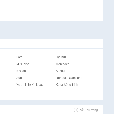
Ford
Hyundai
Mitsubishi
Mercedes
Nissan
Suzuki
Audi
Renault - Samsung
Xe du lịch/ Xe khách
Xe tải/công trình
Về đầu trang