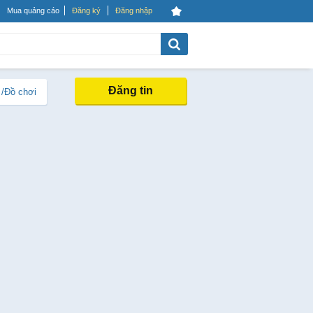
Mua quảng cáo
Đăng ký
Đăng nhập
Đăng tin
 /Đồ chơi