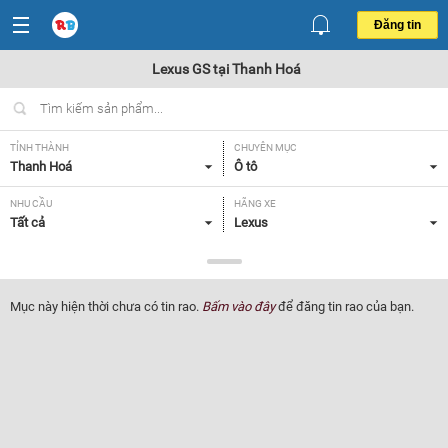
Đăng tin
Lexus GS tại Thanh Hoá
TỈNH THÀNH
CHUYÊN MỤC
Thanh Hoá
Ô tô
NHU CẦU
HÃNG XE
Tất cả
Lexus
DÒNG XE
NĂM SẢN XUẤT
GS
Tất cả
Mục này hiện thời chưa có tin rao.
Bấm vào đây
để đăng tin rao của bạn.
GIÁ XE
XUẤT XỨ
Tất cả
Tất cả
HỘP SỐ
Tất cả