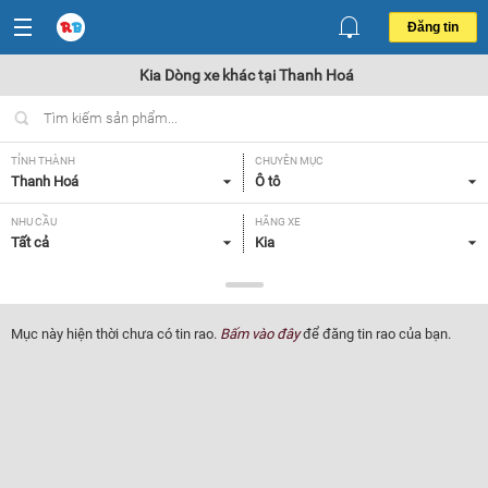
Đăng tin
Kia Dòng xe khác tại Thanh Hoá
TỈNH THÀNH
CHUYÊN MỤC
Thanh Hoá
Ô tô
NHU CẦU
HÃNG XE
Tất cả
Kia
DÒNG XE
NĂM SẢN XUẤT
Dòng xe khác
Tất cả
Mục này hiện thời chưa có tin rao.
Bấm vào đây
để đăng tin rao của bạn.
GIÁ XE
XUẤT XỨ
Tất cả
Tất cả
HỘP SỐ
Tất cả