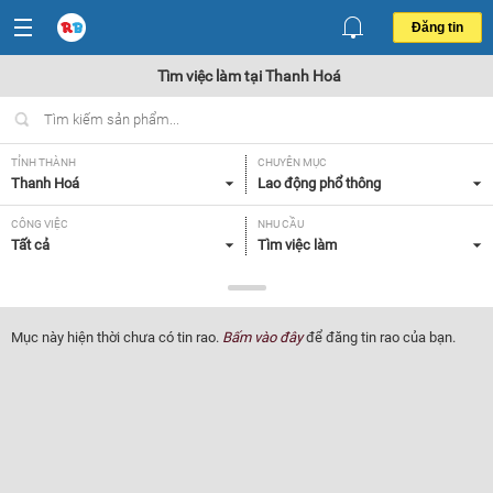
Đăng tin
Tìm việc làm tại Thanh Hoá
TỈNH THÀNH
CHUYÊN MỤC
Thanh Hoá
Lao động phổ thông
CÔNG VIỆC
NHU CẦU
Tất cả
Tìm việc làm
LOẠI HÌNH
Tất cả
Mục này hiện thời chưa có tin rao.
Bấm vào đây
để đăng tin rao của bạn.
Lọc