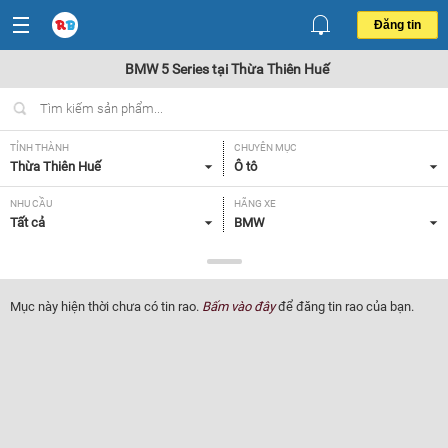
Đăng tin
BMW 5 Series tại Thừa Thiên Huế
TỈNH THÀNH
CHUYÊN MỤC
Thừa Thiên Huế
Ô tô
NHU CẦU
HÃNG XE
Tất cả
BMW
DÒNG XE
NĂM SẢN XUẤT
5 Series
Tất cả
Mục này hiện thời chưa có tin rao.
Bấm vào đây
để đăng tin rao của bạn.
GIÁ XE
XUẤT XỨ
Tất cả
Tất cả
HỘP SỐ
Tất cả