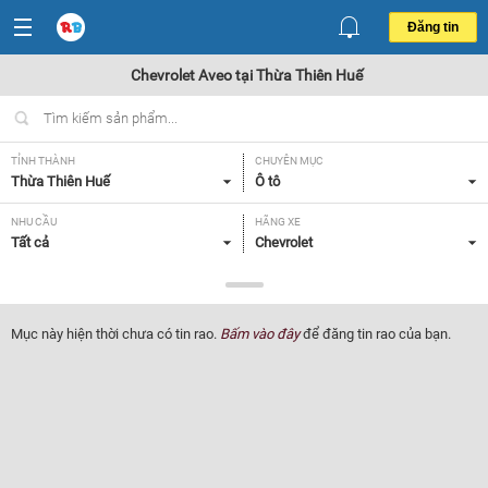
Đăng tin
Chevrolet Aveo tại Thừa Thiên Huế
TỈNH THÀNH
CHUYÊN MỤC
Thừa Thiên Huế
Ô tô
NHU CẦU
HÃNG XE
Tất cả
Chevrolet
DÒNG XE
NĂM SẢN XUẤT
Aveo
Tất cả
Mục này hiện thời chưa có tin rao.
Bấm vào đây
để đăng tin rao của bạn.
GIÁ XE
XUẤT XỨ
Tất cả
Tất cả
HỘP SỐ
Tất cả