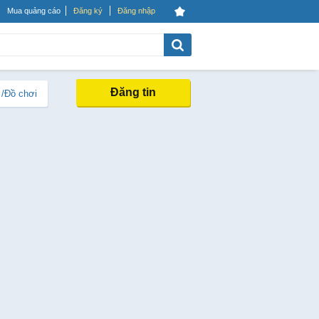
Mua quảng cáo
Đăng ký
Đăng nhập
Đăng tin
 /Đồ chơi