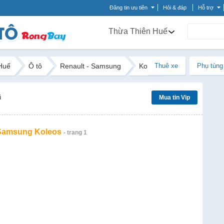
Đăng tin ưu tiên
Hỏi & đáp
Hỗ trợ
Thừa Thiên Huế
Huế
Ô tô
Renault - Samsung
Koleos
Thuê xe
Phụ tùng
ũ
Mua tin Vip
 Samsung Koleos
- trang 1