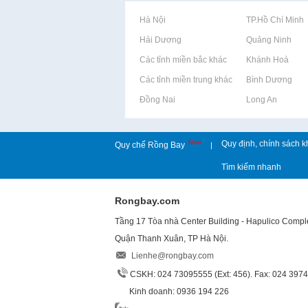
Rao vặt tại Hà Nội
Rao vặt tại TP.Hồ Chí Minh
Rao vặt tại Hải Dương
Rao vặt tại Quảng Ninh
Rao vặt tại Các tỉnh miền bắc khác
Rao vặt tại Khánh Hoà
Rao vặt tại Các tỉnh miền trung khác
Rao vặt tại Bình Dương
Rao vặt tại Đồng Nai
Rao vặt tại Long An
New
Quy định, chính sách k
Quy chế Rồng Bay
|
Tìm kiếm nhanh
Rongbay.com
Tầng 17 Tòa nhà Center Building - Hapulico Comp
Quận Thanh Xuân, TP Hà Nội.
Lienhe@rongbay.com
CSKH: 024 73095555 (Ext: 456). Fax: 024 397
Kinh doanh: 0936 194 226