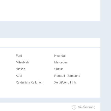
Ford
Hyundai
Mitsubishi
Mercedes
Nissan
Suzuki
Audi
Renault - Samsung
Xe du lịch/ Xe khách
Xe tải/công trình
Về đầu trang