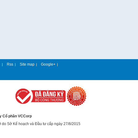
e
Rss
Site map
Google+
|
|
|
|
y Cổ phần VCCorp
9 do Sở Kế hoạch và Đầu tư cấp ngày 27/8/2015