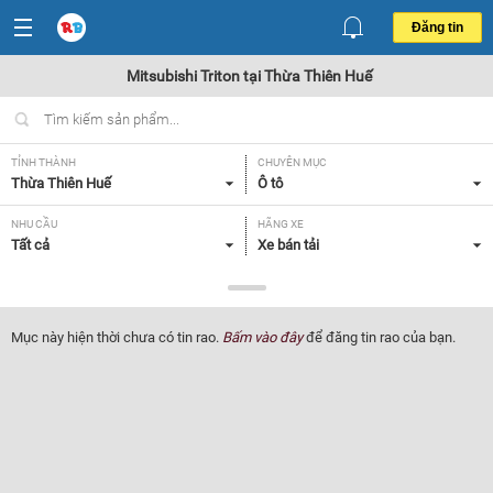
Đăng tin
Mitsubishi Triton tại Thừa Thiên Huế
TỈNH THÀNH
CHUYÊN MỤC
Thừa Thiên Huế
Ô tô
NHU CẦU
HÃNG XE
Tất cả
Xe bán tải
DÒNG XE
NĂM SẢN XUẤT
Mitsubishi Triton
Tất cả
Mục này hiện thời chưa có tin rao.
Bấm vào đây
để đăng tin rao của bạn.
GIÁ XE
XUẤT XỨ
Tất cả
Tất cả
HỘP SỐ
Tất cả