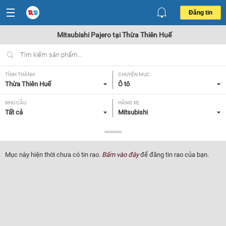
Đăng tin
Mitsubishi Pajero tại Thừa Thiên Huế
TỈNH THÀNH
CHUYÊN MỤC
Thừa Thiên Huế
Ô tô
NHU CẦU
HÃNG XE
Tất cả
Mitsubishi
DÒNG XE
NĂM SẢN XUẤT
Pajero
Tất cả
Mục này hiện thời chưa có tin rao.
Bấm vào đây
để đăng tin rao của bạn.
GIÁ XE
XUẤT XỨ
Tất cả
Tất cả
HỘP SỐ
Tất cả