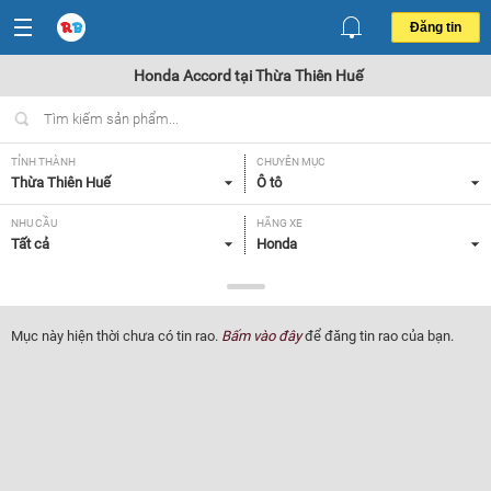
Đăng tin
Honda Accord tại Thừa Thiên Huế
TỈNH THÀNH
CHUYÊN MỤC
Thừa Thiên Huế
Ô tô
NHU CẦU
HÃNG XE
Tất cả
Honda
DÒNG XE
NĂM SẢN XUẤT
Accord
Tất cả
Mục này hiện thời chưa có tin rao.
Bấm vào đây
để đăng tin rao của bạn.
GIÁ XE
XUẤT XỨ
Tất cả
Tất cả
HỘP SỐ
Tất cả