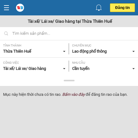
Đăng tin
Tài xế/ Lái xe/ Giao hàng tại Thừa Thiên Huế
TỈNH THÀNH
CHUYÊN MỤC
Thừa Thiên Huế
Lao động phổ thông
CÔNG VIỆC
NHU CẦU
Tài xế/ Lái xe/ Giao hàng
Cần tuyển
LOẠI HÌNH
Tất cả
Mục này hiện thời chưa có tin rao.
Bấm vào đây
để đăng tin rao của bạn.
Lọc