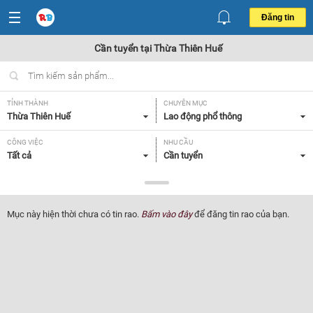
Đăng tin
Cần tuyển tại Thừa Thiên Huế
TỈNH THÀNH
CHUYÊN MỤC
Thừa Thiên Huế
Lao động phổ thông
CÔNG VIỆC
NHU CẦU
Tất cả
Cần tuyển
LOẠI HÌNH
Tất cả
Mục này hiện thời chưa có tin rao.
Bấm vào đây
để đăng tin rao của bạn.
Lọc