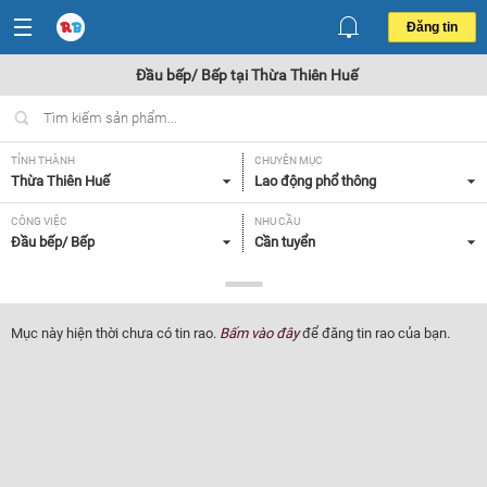
Đăng tin
Đầu bếp/ Bếp tại Thừa Thiên Huế
TỈNH THÀNH
CHUYÊN MỤC
Thừa Thiên Huế
Lao động phổ thông
CÔNG VIỆC
NHU CẦU
Đầu bếp/ Bếp
Cần tuyển
LOẠI HÌNH
Tất cả
Mục này hiện thời chưa có tin rao.
Bấm vào đây
để đăng tin rao của bạn.
Lọc