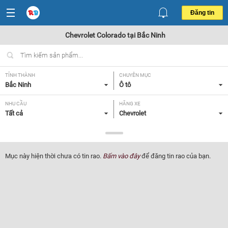
Đăng tin
Chevrolet Colorado tại Bắc Ninh
TỈNH THÀNH
CHUYÊN MỤC
Bắc Ninh
Ô tô
NHU CẦU
HÃNG XE
Tất cả
Chevrolet
DÒNG XE
NĂM SẢN XUẤT
Colorado
Tất cả
Mục này hiện thời chưa có tin rao.
Bấm vào đây
để đăng tin rao của bạn.
GIÁ XE
XUẤT XỨ
Tất cả
Tất cả
HỘP SỐ
Tất cả