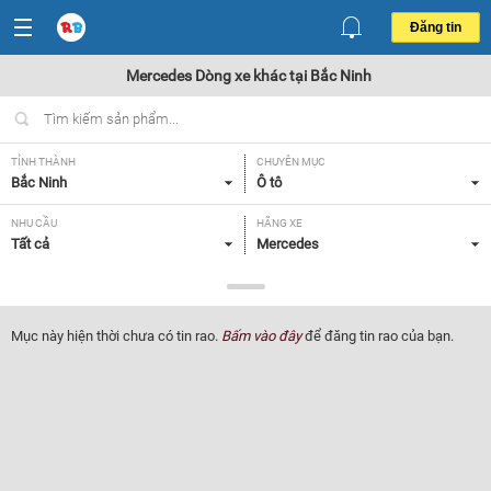
Đăng tin
Mercedes Dòng xe khác tại Bắc Ninh
TỈNH THÀNH
CHUYÊN MỤC
Bắc Ninh
Ô tô
NHU CẦU
HÃNG XE
Tất cả
Mercedes
DÒNG XE
NĂM SẢN XUẤT
Dòng xe khác
Tất cả
Mục này hiện thời chưa có tin rao.
Bấm vào đây
để đăng tin rao của bạn.
GIÁ XE
XUẤT XỨ
Tất cả
Tất cả
HỘP SỐ
Tất cả