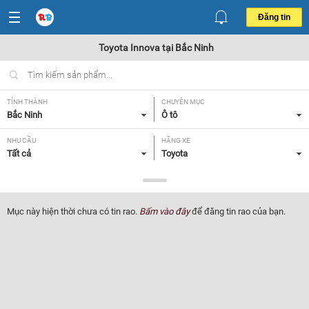
Đăng tin
Toyota Innova tại Bắc Ninh
TỈNH THÀNH
CHUYÊN MỤC
Bắc Ninh
Ô tô
NHU CẦU
HÃNG XE
Tất cả
Toyota
DÒNG XE
NĂM SẢN XUẤT
Innova
Tất cả
Mục này hiện thời chưa có tin rao.
Bấm vào đây
để đăng tin rao của bạn.
GIÁ XE
XUẤT XỨ
Tất cả
Tất cả
HỘP SỐ
Tất cả