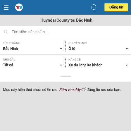
Đăng tin
Huyndai County tại Bắc Ninh
TỈNH THÀNH
CHUYÊN MỤC
Bắc Ninh
Ô tô
NHU CẦU
HÃNG XE
Tất cả
Xe du lịch/ Xe khách
DÒNG XE
NĂM SẢN XUẤT
Huyndai County
Tất cả
Mục này hiện thời chưa có tin rao.
Bấm vào đây
để đăng tin rao của bạn.
GIÁ XE
XUẤT XỨ
Tất cả
Tất cả
HỘP SỐ
Tất cả