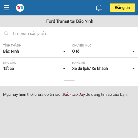
Đăng tin
Ford Transit tại Bắc Ninh
TỈNH THÀNH
CHUYÊN MỤC
Bắc Ninh
Ô tô
NHU CẦU
HÃNG XE
Tất cả
Xe du lịch/ Xe khách
DÒNG XE
NĂM SẢN XUẤT
Ford Transit
Tất cả
Mục này hiện thời chưa có tin rao.
Bấm vào đây
để đăng tin rao của bạn.
GIÁ XE
XUẤT XỨ
Tất cả
Tất cả
HỘP SỐ
Tất cả