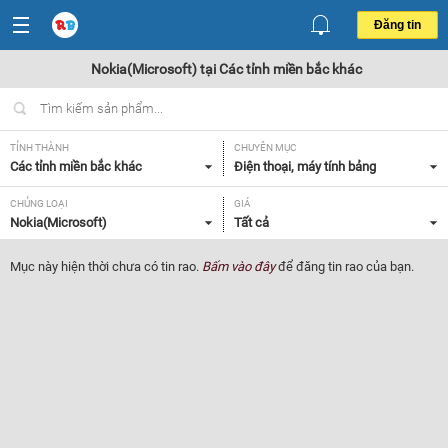
Đăng tin
Nokia(Microsoft) tại Các tỉnh miền bắc khác
TỈNH THÀNH
CHUYÊN MỤC
Các tỉnh miền bắc khác
Điện thoại, máy tính bảng
CHỦNG LOẠI
GIÁ
Nokia(Microsoft)
Tất cả
Mục này hiện thời chưa có tin rao.
Bấm vào đây
để đăng tin rao của bạn.