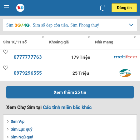
Đăng tin
Sim
, Sim số đẹp còn tiền, Sim Phong thuỷ
0777777763
179 Triệu
0979296555
25 Triệu
Xem thêm
25
tin
Xem Chợ Sim tại
Các tỉnh miền bắc khác
Sim Vip
Sim Lục quý
Sim Ngũ quý