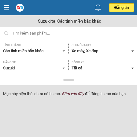
Đăng tin
Suzuki tại Các tỉnh miền bắc khác
TỈNH THÀNH
CHUYÊN MỤC
Các tỉnh miền bắc khác
Xe máy, Xe đạp
HÃNG XE
DÒNG XE
Suzuki
Tất cả
NHU CẦU
GIÁ
Tất cả
Tất cả
Mục này hiện thời chưa có tin rao.
Bấm vào đây
để đăng tin rao của bạn.
Lọc