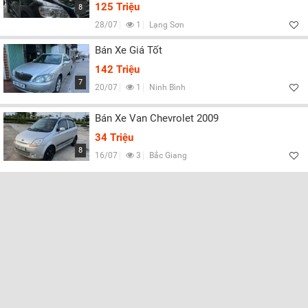
Lọc
125 Triệu
8
28/07
1
Lạng Sơn
Bán Xe Giá Tốt
142 Triệu
7
20/07
1
Ninh Bình
Bán Xe Van Chevrolet 2009
34 Triệu
8
16/07
3
Bắc Giang