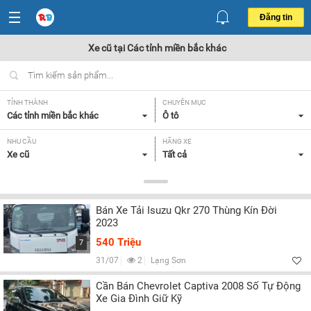
Đăng tin
Xe cũ tại Các tỉnh miền bắc khác
TỈNH THÀNH
CHUYÊN MỤC
Các tỉnh miền bắc khác
Ô tô
NHU CẦU
HÃNG XE
Xe cũ
Tất cả
DÒNG XE
NĂM SẢN XUẤT
Tất cả
Tất cả
Bán Xe Tải Isuzu Qkr 270 Thùng Kín Đời
GIÁ XE
XUẤT XỨ
2023
Tất cả
Tất cả
540 Triệu
7
HỘP SỐ
31/07
2
Lạng Sơn
Tất cả
Cần Bán Chevrolet Captiva 2008 Số Tự Động
Xe Gia Đình Giữ Kỹ