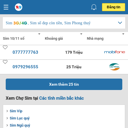
Đăng tin
Sim
, Sim số đẹp còn tiền, Sim Phong thuỷ
0777777763
179 Triệu
0979296555
25 Triệu
Xem thêm
25
tin
Xem Chợ Sim tại
Các tỉnh miền bắc khác
Sim Vip
Sim Lục quý
Sim Ngũ quý