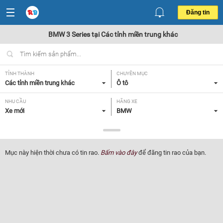
Đăng tin
BMW 3 Series tại Các tỉnh miền trung khác
TỈNH THÀNH
CHUYÊN MỤC
Các tỉnh miền trung khác
Ô tô
NHU CẦU
HÃNG XE
Xe mới
BMW
DÒNG XE
NĂM SẢN XUẤT
3 Series
Tất cả
Mục này hiện thời chưa có tin rao.
Bấm vào đây
để đăng tin rao của bạn.
GIÁ XE
XUẤT XỨ
Tất cả
Tất cả
HỘP SỐ
Tất cả