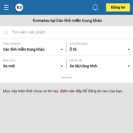
Đăng tin
Komatsu tại Các tỉnh miền trung khác
TỈNH THÀNH
CHUYÊN MỤC
Các tỉnh miền trung khác
Ô tô
NHU CẦU
HÃNG XE
Xe mới
Xe tải/công trình
DÒNG XE
NĂM SẢN XUẤT
Komatsu
Tất cả
Mục này hiện thời chưa có tin rao.
Bấm vào đây
để đăng tin rao của bạn.
GIÁ XE
XUẤT XỨ
Tất cả
Tất cả
HỘP SỐ
Tất cả