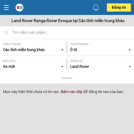
Đăng tin
Land Rover Range Rover Evoque tại Các tỉnh miền trung khác
TỈNH THÀNH
CHUYÊN MỤC
Các tỉnh miền trung khác
Ô tô
NHU CẦU
HÃNG XE
Xe mới
Land Rover
DÒNG XE
NĂM SẢN XUẤT
Range Rover Evoque
Tất cả
Mục này hiện thời chưa có tin rao.
Bấm vào đây
để đăng tin rao của bạn.
GIÁ XE
XUẤT XỨ
Tất cả
Tất cả
HỘP SỐ
Tất cả