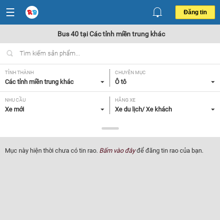
Đăng tin
Bus 40 tại Các tỉnh miền trung khác
TỈNH THÀNH
CHUYÊN MỤC
Các tỉnh miền trung khác
Ô tô
NHU CẦU
HÃNG XE
Xe mới
Xe du lịch/ Xe khách
DÒNG XE
NĂM SẢN XUẤT
Bus 40
Tất cả
Mục này hiện thời chưa có tin rao.
Bấm vào đây
để đăng tin rao của bạn.
GIÁ XE
XUẤT XỨ
Tất cả
Tất cả
HỘP SỐ
Tất cả