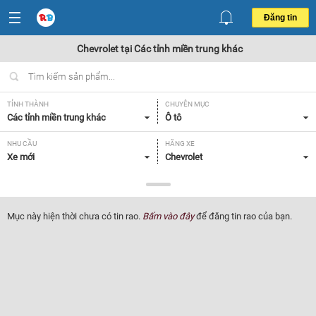
Đăng tin
Chevrolet tại Các tỉnh miền trung khác
TỈNH THÀNH
CHUYÊN MỤC
Các tỉnh miền trung khác
Ô tô
NHU CẦU
HÃNG XE
Xe mới
Chevrolet
DÒNG XE
NĂM SẢN XUẤT
Tất cả
Tất cả
Mục này hiện thời chưa có tin rao.
Bấm vào đây
để đăng tin rao của bạn.
GIÁ XE
XUẤT XỨ
Tất cả
Tất cả
HỘP SỐ
Tất cả