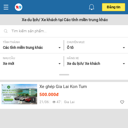
Đăng tin
Xe du lịch/ Xe khách tại Các tỉnh miền trung khác
TỈNH THÀNH
CHUYÊN MỤC
Các tỉnh miền trung khác
Ô tô
NHU CẦU
HÃNG XE
Xe mới
Xe du lịch/ Xe khách
DÒNG XE
NĂM SẢN XUẤT
Tất cả
Tất cả
Xe ghép Gia Lai Kon Tum
GIÁ XE
XUẤT XỨ
500.000đ
Tất cả
Tất cả
1
21/06
47
Gia Lai
HỘP SỐ
Tất cả