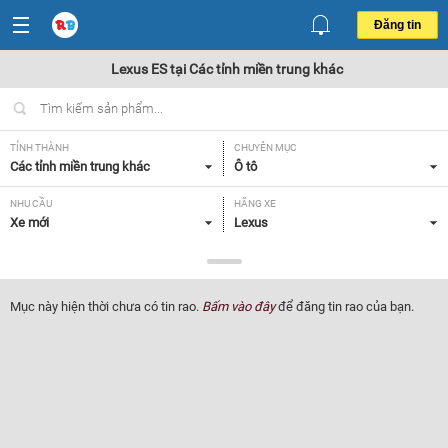
Đăng tin
Lexus ES tại Các tỉnh miền trung khác
TỈNH THÀNH
CHUYÊN MỤC
Các tỉnh miền trung khác
Ô tô
NHU CẦU
HÃNG XE
Xe mới
Lexus
DÒNG XE
NĂM SẢN XUẤT
ES
Tất cả
Mục này hiện thời chưa có tin rao.
Bấm vào đây
để đăng tin rao của bạn.
GIÁ XE
XUẤT XỨ
Tất cả
Tất cả
HỘP SỐ
Tất cả