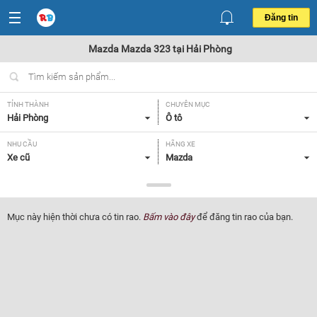
Đăng tin
Mazda Mazda 323 tại Hải Phòng
TỈNH THÀNH
CHUYÊN MỤC
Hải Phòng
Ô tô
NHU CẦU
HÃNG XE
Xe cũ
Mazda
DÒNG XE
NĂM SẢN XUẤT
Mazda 323
Tất cả
Mục này hiện thời chưa có tin rao.
Bấm vào đây
để đăng tin rao của bạn.
GIÁ XE
XUẤT XỨ
Tất cả
Tất cả
HỘP SỐ
Tất cả