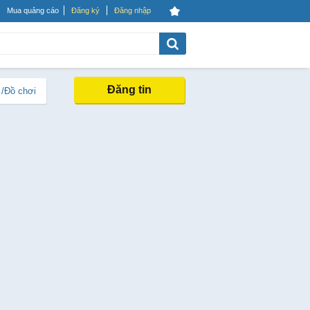
Mua quảng cáo
Đăng ký
Đăng nhập
Đăng tin
 /Đồ chơi