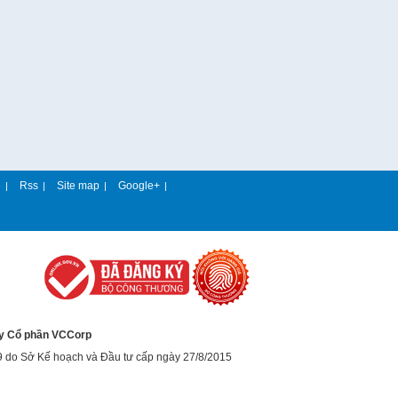
e
Rss
Site map
Google+
|
|
|
|
y Cổ phần VCCorp
9 do Sở Kế hoạch và Đầu tư cấp ngày 27/8/2015