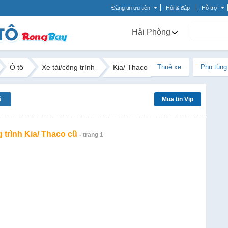
Đăng tin ưu tiên
Hỏi & đáp
Hỗ trợ
Hải Phòng
Ô tô
Xe tải/công trình
Kia/ Thaco
Thuê xe
Phụ tùng
ũ
Mua tin Vip
g trình Kia/ Thaco cũ
- trang 1