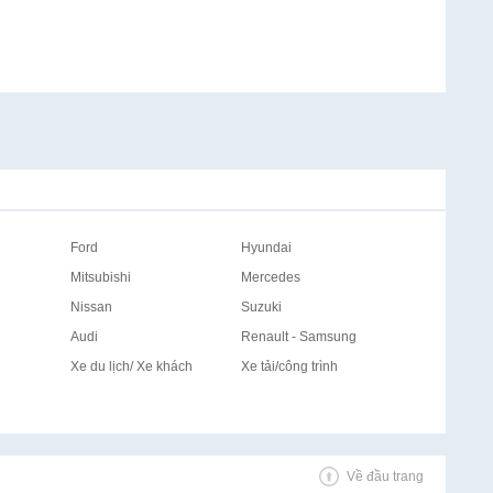
Ford
Hyundai
Mitsubishi
Mercedes
Nissan
Suzuki
Audi
Renault - Samsung
Xe du lịch/ Xe khách
Xe tải/công trình
Về đầu trang