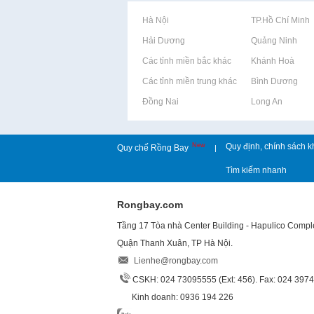
Rao vặt tại Hà Nội
Rao vặt tại TP.Hồ Chí Minh
Rao vặt tại Hải Dương
Rao vặt tại Quảng Ninh
Rao vặt tại Các tỉnh miền bắc khác
Rao vặt tại Khánh Hoà
Rao vặt tại Các tỉnh miền trung khác
Rao vặt tại Bình Dương
Rao vặt tại Đồng Nai
Rao vặt tại Long An
New
Quy định, chính sách k
Quy chế Rồng Bay
|
Tìm kiếm nhanh
Rongbay.com
Tầng 17 Tòa nhà Center Building - Hapulico Comp
Quận Thanh Xuân, TP Hà Nội.
Lienhe@rongbay.com
CSKH: 024 73095555 (Ext: 456). Fax: 024 397
Kinh doanh: 0936 194 226