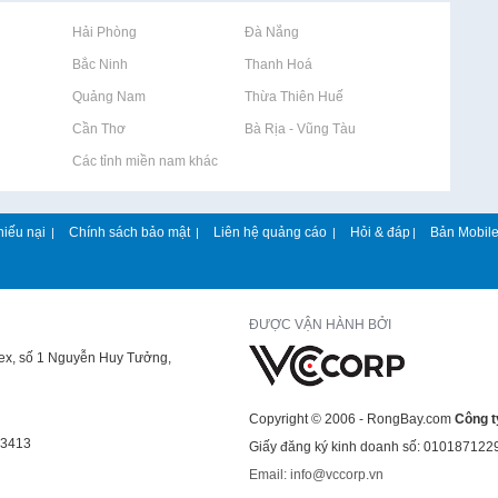
Rao vặt tại Hải Phòng
Rao vặt tại Đà Nẵng
Rao vặt tại Bắc Ninh
Rao vặt tại Thanh Hoá
Rao vặt tại Quảng Nam
Rao vặt tại Thừa Thiên Huế
Rao vặt tại Cần Thơ
Rao vặt tại Bà Rịa - Vũng Tàu
Rao vặt tại Các tỉnh miền nam khác
hiếu nại
Chính sách bảo mật
Liên hệ quảng cáo
Hỏi & đáp
Bản Mobil
|
|
|
|
ĐƯỢC VẬN HÀNH BỞI
lex, số 1 Nguyễn Huy Tưởng,
Copyright © 2006 - RongBay.com
Công t
43413
Giấy đăng ký kinh doanh số: 010187122
Email: info@vccorp.vn