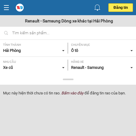
Đăng tin
Renault - Samsung Dòng xe khác tại Hải Phòng
TỈNH THÀNH
CHUYÊN MỤC
Hải Phòng
Ô tô
NHU CẦU
HÃNG XE
Xe cũ
Renault - Samsung
DÒNG XE
NĂM SẢN XUẤT
Dòng xe khác
Tất cả
Mục này hiện thời chưa có tin rao.
Bấm vào đây
để đăng tin rao của bạn.
GIÁ XE
XUẤT XỨ
Tất cả
Tất cả
HỘP SỐ
Tất cả