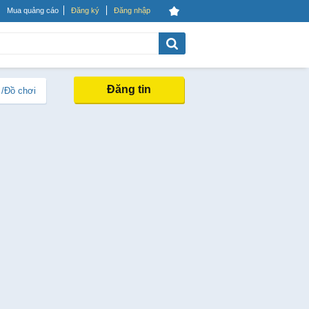
Mua quảng cáo
Đăng ký
Đăng nhập
Đăng tin
 /Đồ chơi