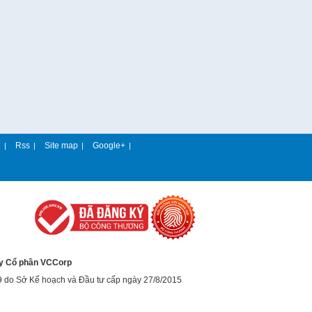
e
Rss
Site map
Google+
|
|
|
|
y Cổ phần VCCorp
9 do Sở Kế hoạch và Đầu tư cấp ngày 27/8/2015