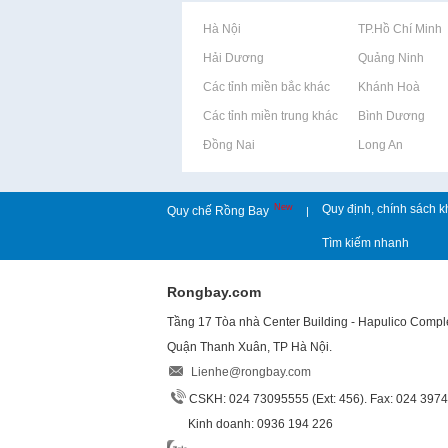
Rao vặt tại Hà Nội
Rao vặt tại TP.Hồ Chí Minh
Rao vặt tại Hải Dương
Rao vặt tại Quảng Ninh
Rao vặt tại Các tỉnh miền bắc khác
Rao vặt tại Khánh Hoà
Rao vặt tại Các tỉnh miền trung khác
Rao vặt tại Bình Dương
Rao vặt tại Đồng Nai
Rao vặt tại Long An
New
Quy định, chính sách k
Quy chế Rồng Bay
|
Tìm kiếm nhanh
Rongbay.com
Tầng 17 Tòa nhà Center Building - Hapulico Comp
Quận Thanh Xuân, TP Hà Nội.
Lienhe@rongbay.com
CSKH: 024 73095555 (Ext: 456). Fax: 024 397
Kinh doanh: 0936 194 226