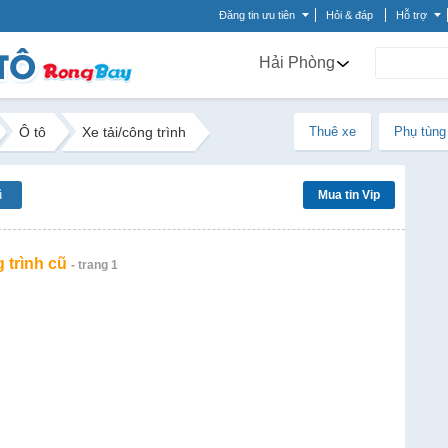
Đăng tin ưu tiên
Hỏi & đáp
Hỗ trợ
Hải Phòng
Ô tô
Xe tải/công trình
Thuê xe
Phụ tùng
ũ
Mua tin Vip
g trình cũ
- trang 1