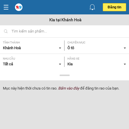
Đăng tin
Kia tại Khánh Hoà
TỈNH THÀNH
CHUYÊN MỤC
Khánh Hoà
Ô tô
NHU CẦU
HÃNG XE
Tất cả
Kia
DÒNG XE
NĂM SẢN XUẤT
Tất cả
Tất cả
Mục này hiện thời chưa có tin rao.
Bấm vào đây
để đăng tin rao của bạn.
GIÁ XE
XUẤT XỨ
Tất cả
Tất cả
HỘP SỐ
Tất cả