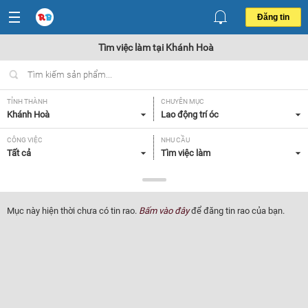
Đăng tin
Tìm việc làm tại Khánh Hoà
TỈNH THÀNH
CHUYÊN MỤC
Khánh Hoà
Lao động trí óc
CÔNG VIỆC
NHU CẦU
Tất cả
Tìm việc làm
LOẠI HÌNH
Tất cả
Mục này hiện thời chưa có tin rao.
Bấm vào đây
để đăng tin rao của bạn.
Lọc