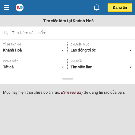
Đăng tin
Tìm việc làm tại Khánh Hoà
TỈNH THÀNH
CHUYÊN MỤC
Khánh Hoà
Lao động trí óc
CÔNG VIỆC
NHU CẦU
Tất cả
Tìm việc làm
LOẠI HÌNH
Tất cả
Mục này hiện thời chưa có tin rao.
Bấm vào đây
để đăng tin rao của bạn.
Lọc