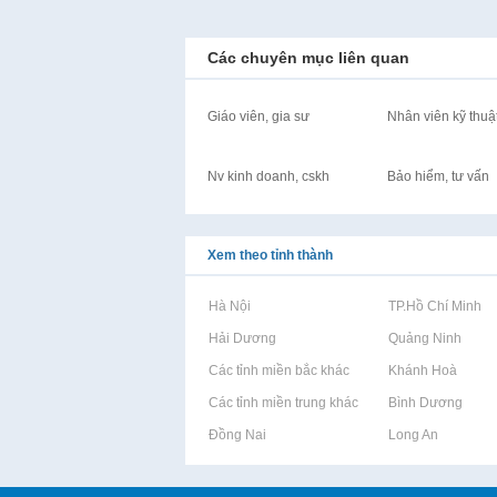
Các chuyên mục liên quan
Giáo viên, gia sư
Nhân viên kỹ thuậ
Nv kinh doanh, cskh
Bảo hiểm, tư vấn
Xem theo tỉnh thành
Rao vặt tại Hà Nội
Rao vặt tại TP.Hồ Chí Minh
Rao vặt tại Hải Dương
Rao vặt tại Quảng Ninh
Rao vặt tại Các tỉnh miền bắc khác
Rao vặt tại Khánh Hoà
Rao vặt tại Các tỉnh miền trung khác
Rao vặt tại Bình Dương
Rao vặt tại Đồng Nai
Rao vặt tại Long An