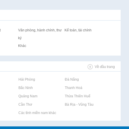
t
Văn phòng, hành chính, thư
Kế toán, tài chính
ký
Khác
Về đầu trang
Rao vặt tại Hải Phòng
Rao vặt tại Đà Nẵng
Rao vặt tại Bắc Ninh
Rao vặt tại Thanh Hoá
Rao vặt tại Quảng Nam
Rao vặt tại Thừa Thiên Huế
Rao vặt tại Cần Thơ
Rao vặt tại Bà Rịa - Vũng Tàu
Rao vặt tại Các tỉnh miền nam khác