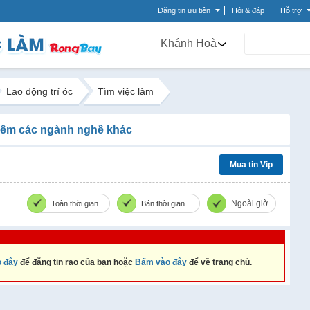
Đăng tin ưu tiên
Hỏi & đáp
Hỗ trợ
Khánh Hoà
Lao động trí óc
Tìm việc làm
êm các ngành nghề khác
Mua tin Vip
Ngoài giờ
Toàn thời gian
Bán thời gian
 đây
để đăng tin rao của bạn hoặc
Bấm vào đây
để về trang chủ.