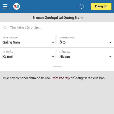
Đăng tin
Nissan Qashqai tại Quảng Nam
TỈNH THÀNH
CHUYÊN MỤC
Quảng Nam
Ô tô
NHU CẦU
HÃNG XE
Xe mới
Nissan
DÒNG XE
NĂM SẢN XUẤT
Qashqai
Tất cả
Mục này hiện thời chưa có tin rao.
Bấm vào đây
để đăng tin rao của bạn.
GIÁ XE
XUẤT XỨ
Tất cả
Tất cả
HỘP SỐ
Tất cả