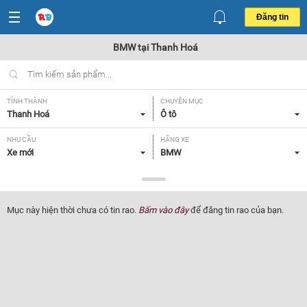
Đăng tin
BMW tại Thanh Hoá
TỈNH THÀNH
CHUYÊN MỤC
Thanh Hoá
Ô tô
NHU CẦU
HÃNG XE
Xe mới
BMW
DÒNG XE
NĂM SẢN XUẤT
Tất cả
Tất cả
Mục này hiện thời chưa có tin rao.
Bấm vào đây
để đăng tin rao của bạn.
GIÁ XE
XUẤT XỨ
Tất cả
Tất cả
HỘP SỐ
Tất cả