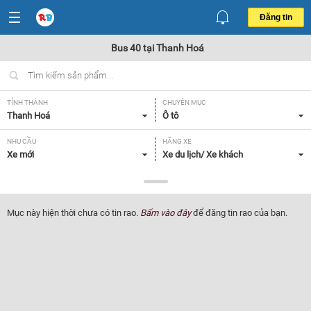
Đăng tin
Bus 40 tại Thanh Hoá
TỈNH THÀNH
CHUYÊN MỤC
Thanh Hoá
Ô tô
NHU CẦU
HÃNG XE
Xe mới
Xe du lịch/ Xe khách
DÒNG XE
NĂM SẢN XUẤT
Bus 40
Tất cả
Mục này hiện thời chưa có tin rao.
Bấm vào đây
để đăng tin rao của bạn.
GIÁ XE
XUẤT XỨ
Tất cả
Tất cả
HỘP SỐ
Tất cả