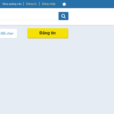
Mua quảng cáo
Đăng ký
Đăng nhập
Đăng tin
 /Đồ chơi