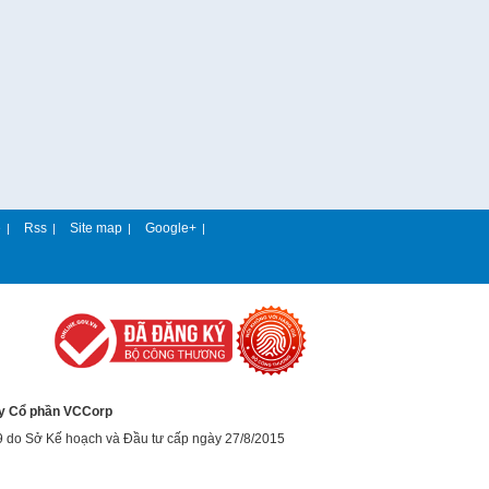
e
Rss
Site map
Google+
|
|
|
|
y Cổ phần VCCorp
9 do Sở Kế hoạch và Đầu tư cấp ngày 27/8/2015