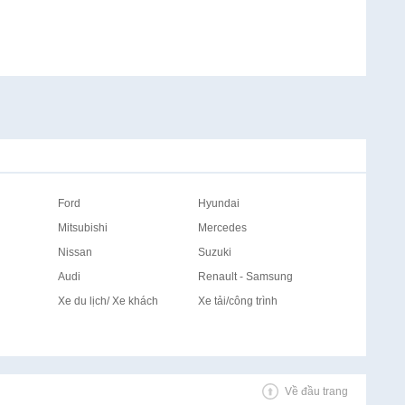
Ford
Hyundai
Mitsubishi
Mercedes
Nissan
Suzuki
Audi
Renault - Samsung
Xe du lịch/ Xe khách
Xe tải/công trình
Về đầu trang