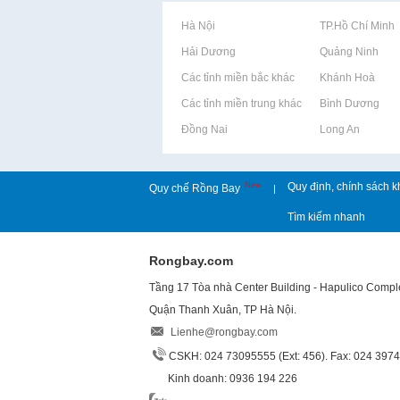
Rao vặt tại Hà Nội
Rao vặt tại TP.Hồ Chí Minh
Rao vặt tại Hải Dương
Rao vặt tại Quảng Ninh
Rao vặt tại Các tỉnh miền bắc khác
Rao vặt tại Khánh Hoà
Rao vặt tại Các tỉnh miền trung khác
Rao vặt tại Bình Dương
Rao vặt tại Đồng Nai
Rao vặt tại Long An
New
Quy định, chính sách k
Quy chế Rồng Bay
|
Tìm kiếm nhanh
Rongbay.com
Tầng 17 Tòa nhà Center Building - Hapulico Comp
Quận Thanh Xuân, TP Hà Nội.
Lienhe@rongbay.com
CSKH: 024 73095555 (Ext: 456). Fax: 024 397
Kinh doanh: 0936 194 226