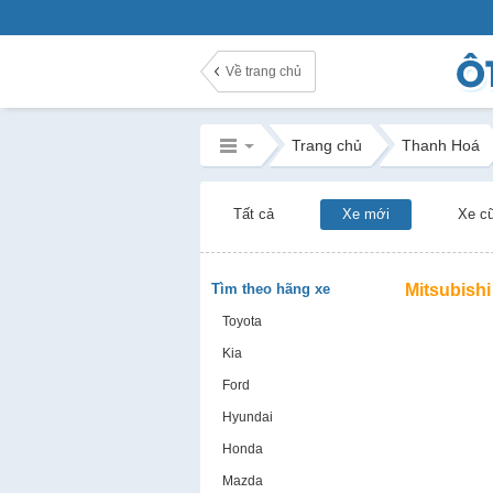
Về trang chủ
Trang chủ
Thanh Hoá
Tất cả
Xe mới
Xe c
Tìm theo hãng xe
Mitsubishi
Toyota
Kia
Ford
Hyundai
Honda
Mazda