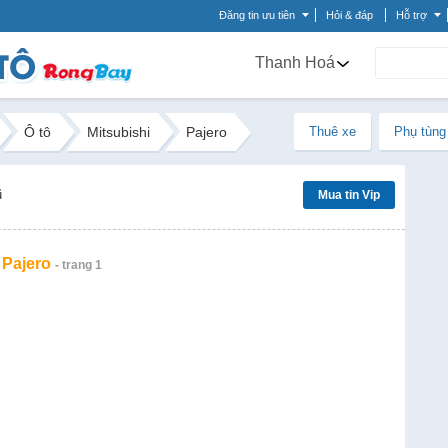
Đăng tin ưu tiên
Hỏi & đáp
Hỗ trợ
Thanh Hoá
Ô tô
Mitsubishi
Pajero
Thuê xe
Phụ tùng
ũ
Mua tin Vip
 Pajero
- trang 1