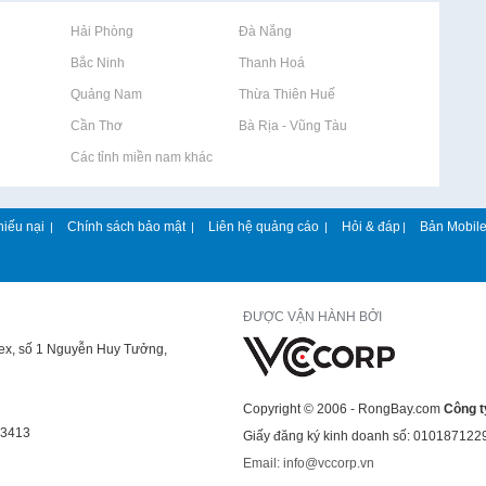
Rao vặt tại Hải Phòng
Rao vặt tại Đà Nẵng
Rao vặt tại Bắc Ninh
Rao vặt tại Thanh Hoá
Rao vặt tại Quảng Nam
Rao vặt tại Thừa Thiên Huế
Rao vặt tại Cần Thơ
Rao vặt tại Bà Rịa - Vũng Tàu
Rao vặt tại Các tỉnh miền nam khác
hiếu nại
Chính sách bảo mật
Liên hệ quảng cáo
Hỏi & đáp
Bản Mobil
|
|
|
|
ĐƯỢC VẬN HÀNH BỞI
lex, số 1 Nguyễn Huy Tưởng,
Copyright © 2006 - RongBay.com
Công t
43413
Giấy đăng ký kinh doanh số: 010187122
Email: info@vccorp.vn