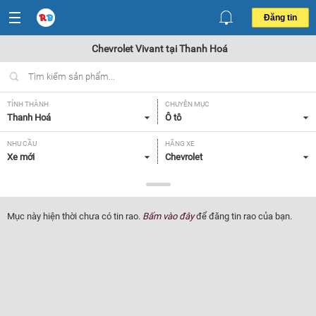
Đăng tin
Chevrolet Vivant tại Thanh Hoá
TỈNH THÀNH
CHUYÊN MỤC
Thanh Hoá
Ô tô
NHU CẦU
HÃNG XE
Xe mới
Chevrolet
DÒNG XE
NĂM SẢN XUẤT
Vivant
Tất cả
Mục này hiện thời chưa có tin rao.
Bấm vào đây
để đăng tin rao của bạn.
GIÁ XE
XUẤT XỨ
Tất cả
Tất cả
HỘP SỐ
Tất cả