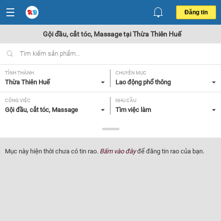
Đăng tin
Gội đầu, cắt tóc, Massage tại Thừa Thiên Huế
TỈNH THÀNH
CHUYÊN MỤC
Thừa Thiên Huế
Lao động phổ thông
CÔNG VIỆC
NHU CẦU
Gội đầu, cắt tóc, Massage
Tìm việc làm
LOẠI HÌNH
Tất cả
Mục này hiện thời chưa có tin rao.
Bấm vào đây
để đăng tin rao của bạn.
Lọc