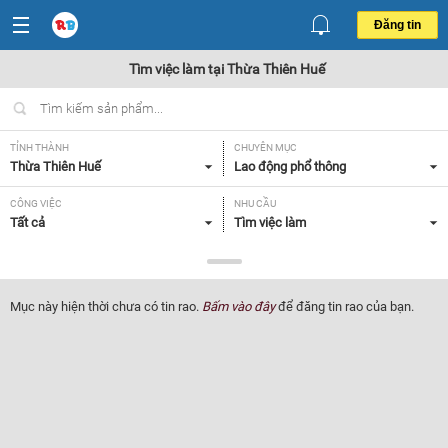
Đăng tin
Tìm việc làm tại Thừa Thiên Huế
TỈNH THÀNH
CHUYÊN MỤC
Thừa Thiên Huế
Lao động phổ thông
CÔNG VIỆC
NHU CẦU
Tất cả
Tìm việc làm
LOẠI HÌNH
Tất cả
Mục này hiện thời chưa có tin rao.
Bấm vào đây
để đăng tin rao của bạn.
Lọc