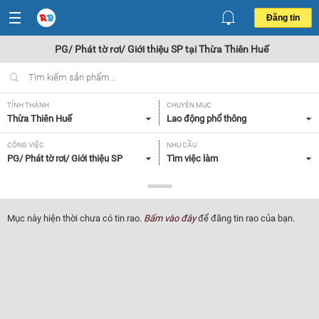
Đăng tin
PG/ Phát tờ rơi/ Giới thiệu SP tại Thừa Thiên Huế
TỈNH THÀNH
CHUYÊN MỤC
Thừa Thiên Huế
Lao động phổ thông
CÔNG VIỆC
NHU CẦU
PG/ Phát tờ rơi/ Giới thiệu SP
Tìm việc làm
LOẠI HÌNH
Tất cả
Mục này hiện thời chưa có tin rao.
Bấm vào đây
để đăng tin rao của bạn.
Lọc