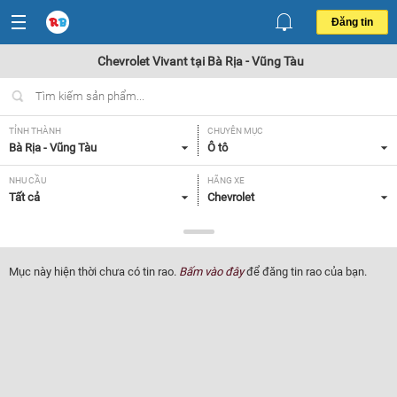
Đăng tin
Chevrolet Vivant tại Bà Rịa - Vũng Tàu
TỈNH THÀNH
CHUYÊN MỤC
Bà Rịa - Vũng Tàu
Ô tô
NHU CẦU
HÃNG XE
Tất cả
Chevrolet
DÒNG XE
NĂM SẢN XUẤT
Vivant
Tất cả
Mục này hiện thời chưa có tin rao.
Bấm vào đây
để đăng tin rao của bạn.
GIÁ XE
XUẤT XỨ
Tất cả
Tất cả
HỘP SỐ
Tất cả