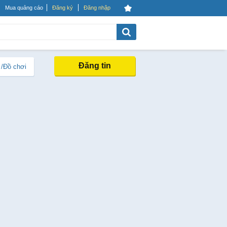
Mua quảng cáo
Đăng ký
Đăng nhập
Đăng tin
 /Đồ chơi