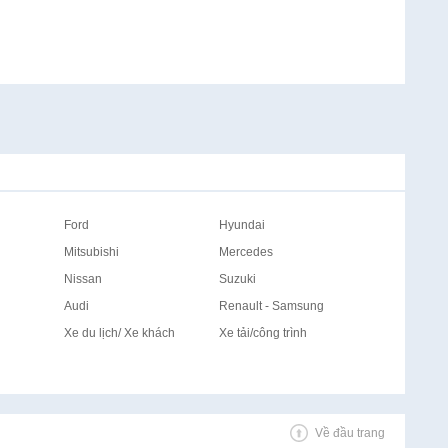
Ford
Hyundai
Mitsubishi
Mercedes
Nissan
Suzuki
Audi
Renault - Samsung
Xe du lịch/ Xe khách
Xe tải/công trình
Về đầu trang