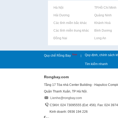
Rao vặt tại Hà Nội
Rao vặt tại TP.Hồ Chí Minh
Rao vặt tại Hải Dương
Rao vặt tại Quảng Ninh
Rao vặt tại Các tỉnh miền bắc khác
Rao vặt tại Khánh Hoà
Rao vặt tại Các tỉnh miền trung khác
Rao vặt tại Bình Dương
Rao vặt tại Đồng Nai
Rao vặt tại Long An
New
Quy định, chính sách k
Quy chế Rồng Bay
|
Tìm kiếm nhanh
Rongbay.com
Tầng 17 Tòa nhà Center Building - Hapulico Comp
Quận Thanh Xuân, TP Hà Nội.
Lienhe@rongbay.com
CSKH: 024 73095555 (Ext: 456). Fax: 024 397
Kinh doanh: 0936 194 226