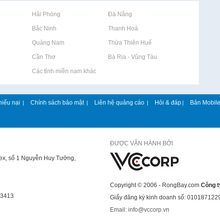
Rao vặt tại Hải Phòng
Rao vặt tại Đà Nẵng
Rao vặt tại Bắc Ninh
Rao vặt tại Thanh Hoá
Rao vặt tại Quảng Nam
Rao vặt tại Thừa Thiên Huế
Rao vặt tại Cần Thơ
Rao vặt tại Bà Rịa - Vũng Tàu
Rao vặt tại Các tỉnh miền nam khác
hiếu nại
Chính sách bảo mật
Liên hệ quảng cáo
Hỏi & đáp
Bản Mobil
|
|
|
|
ĐƯỢC VẬN HÀNH BỞI
lex, số 1 Nguyễn Huy Tưởng,
Copyright © 2006 - RongBay.com
Công t
43413
Giấy đăng ký kinh doanh số: 010187122
Email: info@vccorp.vn