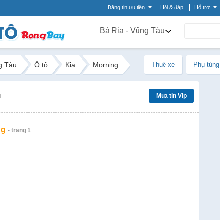
Đăng tin ưu tiên
Hỏi & đáp
Hỗ trợ
Bà Rịa - Vũng Tàu
g Tàu
Ô tô
Kia
Morning
Thuê xe
Phụ tùng
ũ
Mua tin Vip
ng
- trang 1