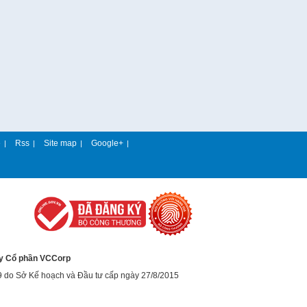
e
Rss
Site map
Google+
|
|
|
|
y Cổ phần VCCorp
9 do Sở Kế hoạch và Đầu tư cấp ngày 27/8/2015