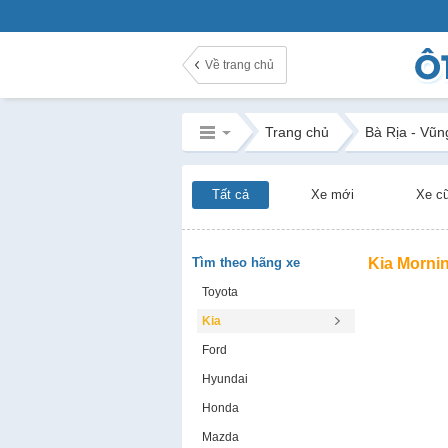
Về trang chủ
Trang chủ
Bà Rịa - Vũn
Tất cả
Xe mới
Xe c
Tìm theo hãng xe
Kia Morni
Toyota
Kia
Ford
Hyundai
Honda
Mazda