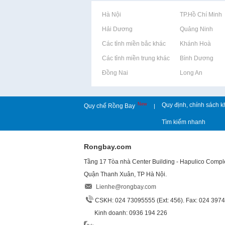
Rao vặt tại Hà Nội
Rao vặt tại TP.Hồ Chí Minh
Rao vặt tại Hải Dương
Rao vặt tại Quảng Ninh
Rao vặt tại Các tỉnh miền bắc khác
Rao vặt tại Khánh Hoà
Rao vặt tại Các tỉnh miền trung khác
Rao vặt tại Bình Dương
Rao vặt tại Đồng Nai
Rao vặt tại Long An
New
Quy định, chính sách k
Quy chế Rồng Bay
|
Tìm kiếm nhanh
Rongbay.com
Tầng 17 Tòa nhà Center Building - Hapulico Comp
Quận Thanh Xuân, TP Hà Nội.
Lienhe@rongbay.com
CSKH: 024 73095555 (Ext: 456). Fax: 024 397
Kinh doanh: 0936 194 226