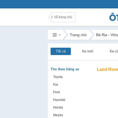
Về trang chủ
Trang chủ
Bà Rịa - Vũn
Tất cả
Xe mới
Xe c
Tìm theo hãng xe
Land Rove
Toyota
Kia
Ford
Hyundai
Honda
Mazda