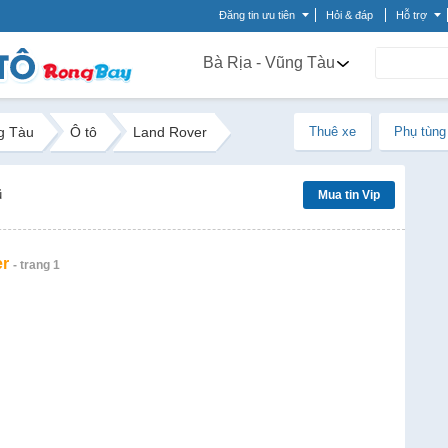
Đăng tin ưu tiên
Hỏi & đáp
Hỗ trợ
Bà Rịa - Vũng Tàu
g Tàu
Ô tô
Land Rover
Thuê xe
Phụ tùng
ũ
Mua tin Vip
r
- trang 1