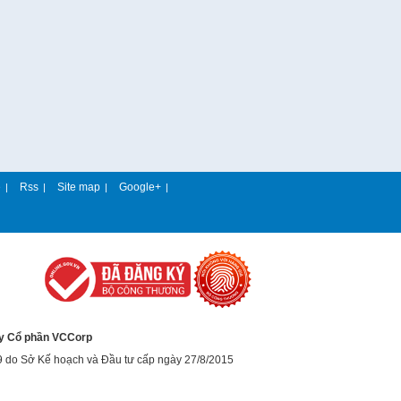
e
Rss
Site map
Google+
|
|
|
|
y Cổ phần VCCorp
9 do Sở Kế hoạch và Đầu tư cấp ngày 27/8/2015