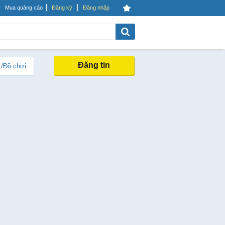
Mua quảng cáo
Đăng ký
Đăng nhập
Đăng tin
 /Đồ chơi