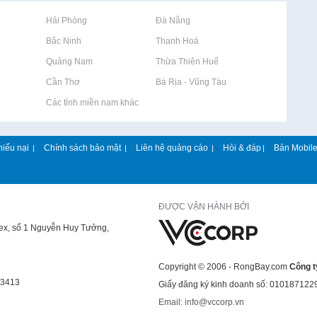
Rao vặt tại Hải Phòng
Rao vặt tại Đà Nẵng
Rao vặt tại Bắc Ninh
Rao vặt tại Thanh Hoá
Rao vặt tại Quảng Nam
Rao vặt tại Thừa Thiên Huế
Rao vặt tại Cần Thơ
Rao vặt tại Bà Rịa - Vũng Tàu
Rao vặt tại Các tỉnh miền nam khác
hiếu nại
Chính sách bảo mật
Liên hệ quảng cáo
Hỏi & đáp
Bản Mobil
|
|
|
|
ĐƯỢC VẬN HÀNH BỞI
lex, số 1 Nguyễn Huy Tưởng,
Copyright © 2006 - RongBay.com
Công t
43413
Giấy đăng ký kinh doanh số: 010187122
Email: info@vccorp.vn