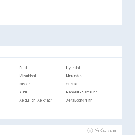
Ford
Hyundai
Mitsubishi
Mercedes
Nissan
Suzuki
Audi
Renault - Samsung
Xe du lịch/ Xe khách
Xe tải/công trình
Về đầu trang