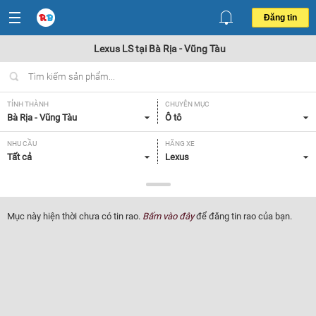
Đăng tin
Lexus LS tại Bà Rịa - Vũng Tàu
TỈNH THÀNH
CHUYÊN MỤC
Bà Rịa - Vũng Tàu
Ô tô
NHU CẦU
HÃNG XE
Tất cả
Lexus
DÒNG XE
NĂM SẢN XUẤT
LS
Tất cả
Mục này hiện thời chưa có tin rao.
Bấm vào đây
để đăng tin rao của bạn.
GIÁ XE
XUẤT XỨ
Tất cả
Tất cả
HỘP SỐ
Tất cả